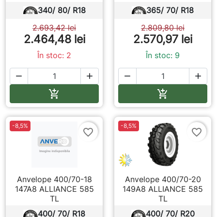
340/ 80/ R18
365/ 70/ R18
2.693,42 lei
2.809,80 lei
2.464,48 lei
2.570,97 lei
În stoc: 2
În stoc: 9




Adauga in cos
Adauga in co


-8,5%
-8,5%
favorite_border
favorite_border
Anvelope 400/70-18
Anvelope 400/70-20
147A8 ALLIANCE 585
149A8 ALLIANCE 585
TL
TL
400/ 70/ R18
400/ 70/ R20