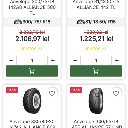
Anvelope 300/75-18
Anvelope 31/13.50-15
142A8 ALLIANCE 580
ALLIANCE 442 TL
TL
300/ 75/ R18
31/ 13.50/ R15
2.302,70 lei
1.339,02 lei
2.106,97 lei
1.225,21 lei
În stoc: 6
În stoc: 6




Adauga in cos
Adauga in co


-8,5%
-8,5%
favorite_border
favorite_border
Anvelope 335/80-20
Anvelope 340/65-18
147A2 ALLIANCE 608
145E ALLIANCE 571 IND