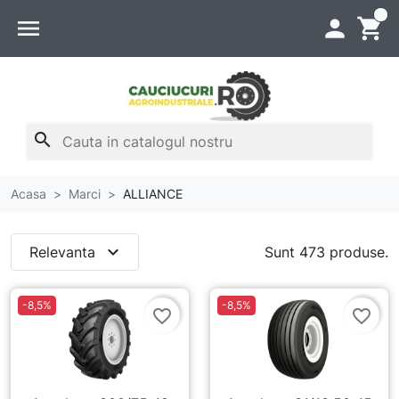
0
menu

shopping_cart
search
Acasa
Marci
ALLIANCE
expand_more
Relevanta
Sunt 473 produse.
-8,5%
-8,5%
favorite_border
favorite_border