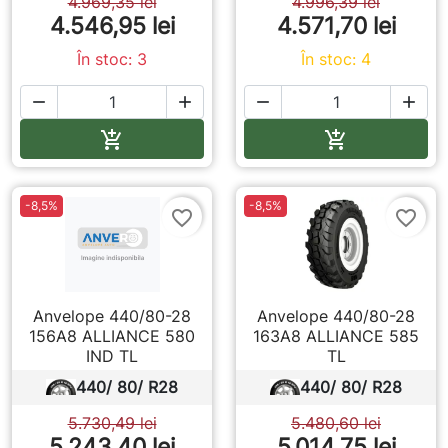
4.969,35 lei
4.996,39 lei
4.546,95 lei
4.571,70 lei
În stoc: 3
În stoc: 4




Adauga in cos
Adauga in co


-8,5%
-8,5%
favorite_border
favorite_border
Anvelope 440/80-28
Anvelope 440/80-28
156A8 ALLIANCE 580
163A8 ALLIANCE 585
IND TL
TL
440/ 80/ R28
440/ 80/ R28
5.730,49 lei
5.480,60 lei
5.243,40 lei
5.014,75 lei