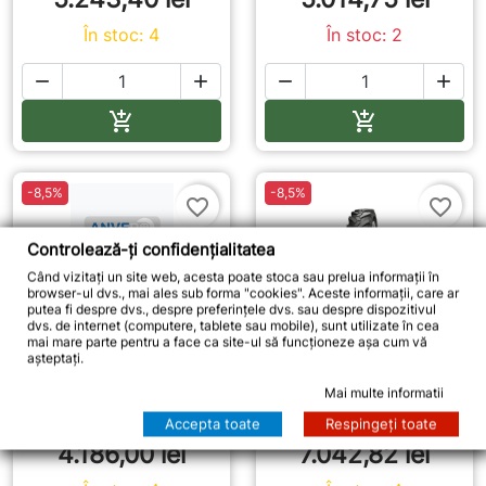
În stoc: 4
În stoc: 2




Adauga in cos
Adauga in co


-8,5%
-8,5%
favorite_border
favorite_border
Controlează-ți confidențialitatea
Când vizitați un site web, acesta poate stoca sau prelua informații în
browser-ul dvs., mai ales sub forma "cookies". Aceste informații, care ar
putea fi despre dvs., despre preferințele dvs. sau despre dispozitivul
Anvelope 445/70-19.5
Anvelope 445/70-22.5
dvs. de internet (computere, tablete sau mobile), sunt utilizate în cea
173A8 ALLIANCE 624
175A8 ALLIANCE 624
mai mare parte pentru a face ca site-ul să funcționeze așa cum vă
TL
TL
așteptați.
445/ 70/ R19.5
445/ 70/ R22.5
Mai multe informatii
Accepta toate
Respingeți toate
4.574,86 lei
7.697,08 lei
4.186,00 lei
7.042,82 lei