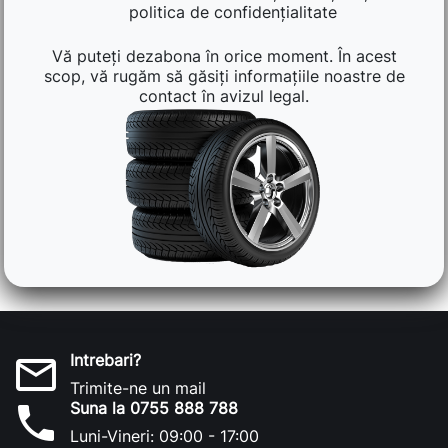
politica de confidențialitate
Vă puteți dezabona în orice moment. În acest
scop, vă rugăm să găsiți informațiile noastre de
contact în avizul legal.
Intrebari?
mail_outline
Trimite-ne un mail
Suna la 0755 888 788
phone
Luni-Vineri: 09:00 - 17:00