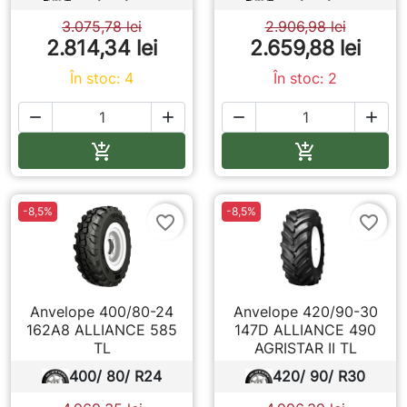
3.075,78 lei
2.906,98 lei
2.814,34 lei
2.659,88 lei
În stoc: 4
În stoc: 2




Adauga in cos
Adauga in co


-8,5%
-8,5%
favorite_border
favorite_border
Anvelope 400/80-24
Anvelope 420/90-30
162A8 ALLIANCE 585
147D ALLIANCE 490
TL
AGRISTAR II TL
400/ 80/ R24
420/ 90/ R30