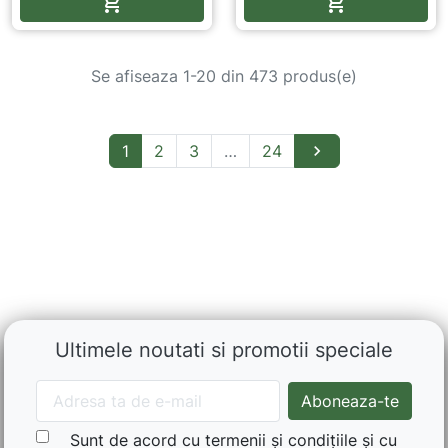
Adauga in cos
Adauga in co


Se afiseaza 1-20 din 473 produs(e)
1
2
3
…
24

Ultimele noutati si promotii speciale
Sunt de acord cu termenii și condițiile și cu