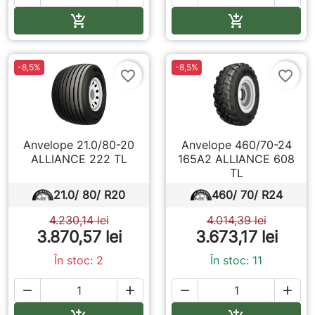
Adauga in cos
Adauga in co


-8,5%
-8,5%
favorite_border
favorite_border
Anvelope 21.0/80-20
Anvelope 460/70-24
ALLIANCE 222 TL
165A2 ALLIANCE 608
TL
21.0/ 80/ R20
460/ 70/ R24
4.230,14 lei
4.014,39 lei
3.870,57 lei
3.673,17 lei
În stoc: 2
În stoc: 11



