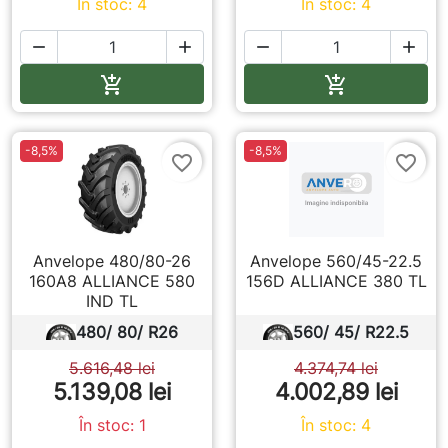
În stoc: 4
În stoc: 4




Adauga in cos
Adauga in co


-8,5%
-8,5%
favorite_border
favorite_border
Anvelope 480/80-26
Anvelope 560/45-22.5
160A8 ALLIANCE 580
156D ALLIANCE 380 TL
IND TL
480/ 80/ R26
560/ 45/ R22.5
5.616,48 lei
4.374,74 lei
5.139,08 lei
4.002,89 lei
În stoc: 1
În stoc: 4