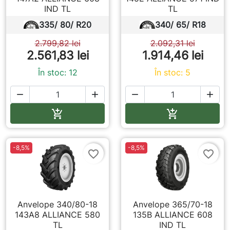
IND TL
TL
335/ 80/ R20
340/ 65/ R18
2.799,82 lei
2.092,31 lei
2.561,83 lei
1.914,46 lei
În stoc: 12
În stoc: 5




Adauga in cos
Adauga in co


-8,5%
-8,5%
favorite_border
favorite_border
Anvelope 340/80-18
Anvelope 365/70-18
143A8 ALLIANCE 580
135B ALLIANCE 608
TL
IND TL