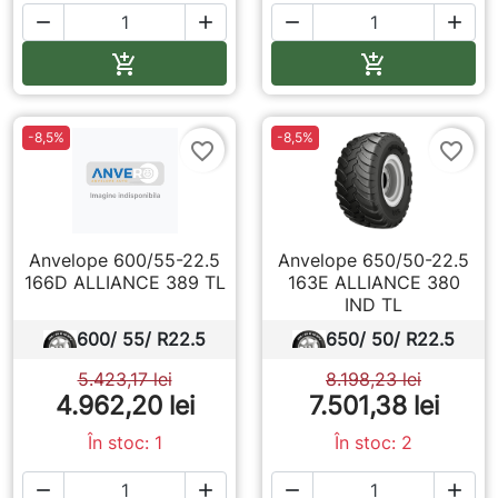




Adauga in cos
Adauga in co


-8,5%
-8,5%
favorite_border
favorite_border
Anvelope 600/55-22.5
Anvelope 650/50-22.5
166D ALLIANCE 389 TL
163E ALLIANCE 380
IND TL
600/ 55/ R22.5
650/ 50/ R22.5
5.423,17 lei
8.198,23 lei
4.962,20 lei
7.501,38 lei
În stoc: 1
În stoc: 2



