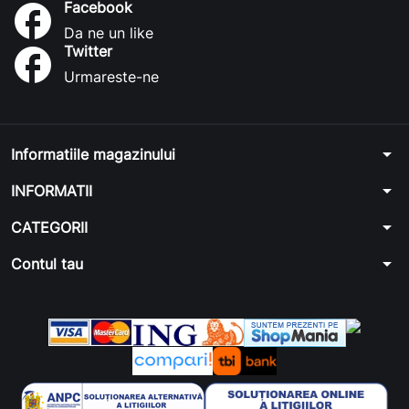
Facebook
facebook
Da ne un like
Twitter
facebook
Urmareste-ne
arrow_drop_down
Informatiile magazinului
arrow_drop_down
INFORMATII
arrow_drop_down
CATEGORII
arrow_drop_down
Contul tau