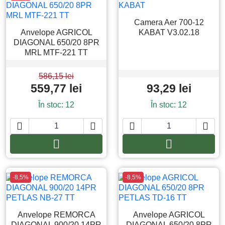
Camera Aer 700-12
Anvelope AGRICOL
KABAT V3.02.18
DIAGONAL 650/20 8PR
MRL MTF-221 TT
586,15 lei
559,77 lei
93,29 lei
În stoc: 12
În stoc: 12






Adauga in cos
Adauga in co
-8,5%
-8,5%
Anvelope REMORCA
Anvelope AGRICOL
DIAGONAL 900/20 14PR
DIAGONAL 650/20 8PR