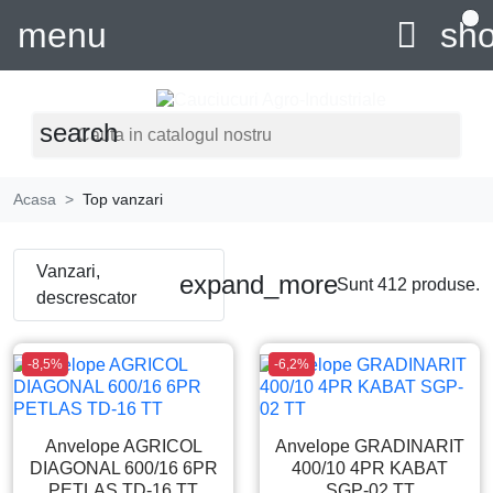
0
menu

sho
search
Acasa
Top vanzari
Vanzari,
expand_more
Sunt 412 produse.
descrescator
-8,5%
-6,2%
Anvelope AGRICOL
Anvelope GRADINARIT
DIAGONAL 600/16 6PR
400/10 4PR KABAT
PETLAS TD-16 TT
SGP-02 TT