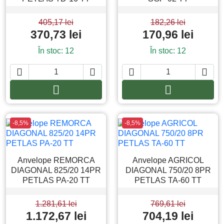
405,17 lei
182,26 lei
370,73 lei
170,96 lei
În stoc: 12
În stoc: 12






Adauga in cos
Adauga in co
-8,5%
-8,5%
Anvelope REMORCA
Anvelope AGRICOL
DIAGONAL 825/20 14PR
DIAGONAL 750/20 8PR
PETLAS PA-20 TT
PETLAS TA-60 TT
1.281,61 lei
769,61 lei
1.172,67 lei
704,19 lei