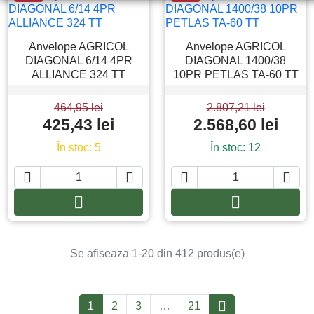
Anvelope AGRICOL
Anvelope AGRICOL
DIAGONAL 6/14 4PR
DIAGONAL 1400/38
ALLIANCE 324 TT
10PR PETLAS TA-60 TT
464,95 lei
2.807,21 lei
425,43 lei
2.568,60 lei
În stoc: 5
În stoc: 12






Adauga in cos
Adauga in co
Se afiseaza 1-20 din 412 produs(e)

1
2
3
…
21