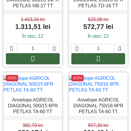
PETLAS NB-27 TT
PETLAS TD-16 TT
1.433,34 lei
625,98 lei
1.311,51 lei
572,77 lei
În stoc: 12
În stoc: 12






Adauga in cos
Adauga in co
-8,5%
-8,5%
Anvelope AGRICOL
Anvelope AGRICOL
DIAGONAL 500/15 6PR
DIAGONAL 750/16 8PR
PETLAS TA-60 TT
PETLAS TA-60 TT
382,70 lei
657,30 lei