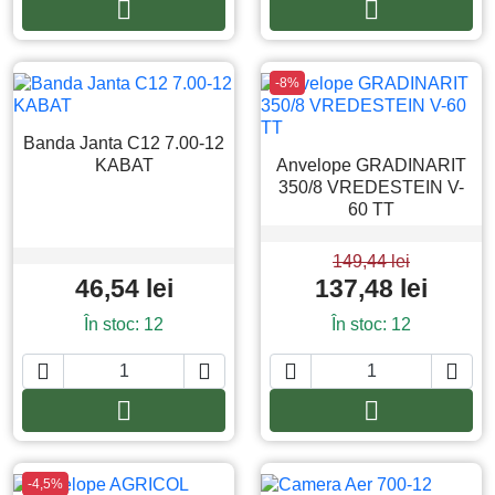


Adauga in cos
Adauga in co
-8%
Banda Janta C12 7.00-12
KABAT
Anvelope GRADINARIT
350/8 VREDESTEIN V-
60 TT
149,44 lei
46,54 lei
137,48 lei
În stoc: 12
În stoc: 12






Adauga in cos
Adauga in co
-4,5%