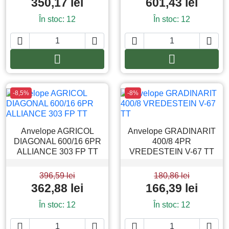
350,17 lei
601,43 lei
În stoc: 12
În stoc: 12






Adauga in cos
Adauga in co
-8,5%
-8%
Anvelope AGRICOL
Anvelope GRADINARIT
DIAGONAL 600/16 6PR
400/8 4PR
ALLIANCE 303 FP TT
VREDESTEIN V-67 TT
396,59 lei
180,86 lei
362,88 lei
166,39 lei
În stoc: 12
În stoc: 12



