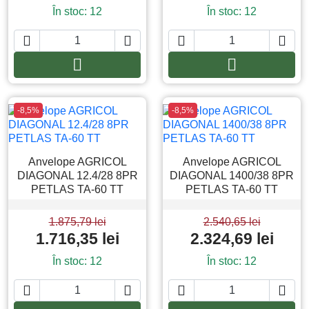
În stoc: 12
În stoc: 12






Adauga in cos
Adauga in co
-8,5%
-8,5%
Anvelope AGRICOL
Anvelope AGRICOL
DIAGONAL 12.4/28 8PR
DIAGONAL 1400/38 8PR
PETLAS TA-60 TT
PETLAS TA-60 TT
1.875,79 lei
2.540,65 lei
1.716,35 lei
2.324,69 lei
În stoc: 12
În stoc: 12



