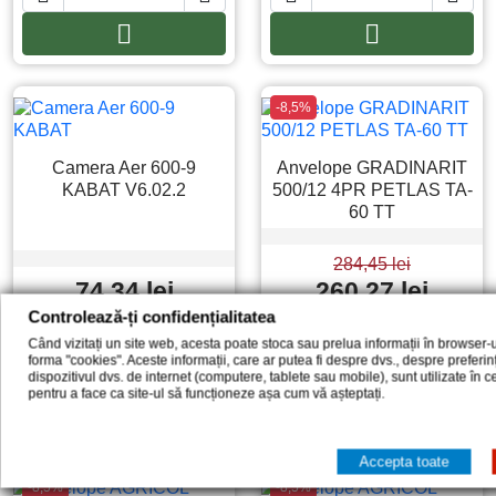


Adauga in cos
Adauga in co
-8,5%
Camera Aer 600-9
Anvelope GRADINARIT
KABAT V6.02.2
500/12 4PR PETLAS TA-
60 TT
284,45 lei
74,34 lei
260,27 lei
Controlează-ți confidențialitatea
În stoc: 12
În stoc: 12
Când vizitați un site web, acesta poate stoca sau prelua informații în browser-u
forma "cookies". Aceste informații, care ar putea fi despre dvs., despre preferi




dispozitivul dvs. de internet (computere, tablete sau mobile), sunt utilizate în 
pentru a face ca site-ul să funcționeze așa cum vă așteptați.


Adauga in cos
Adauga in co
Accepta toate
-8,5%
-8,5%