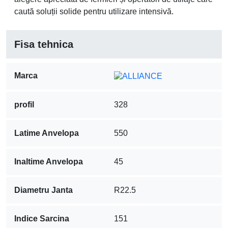
destinată utilajelor agricole și industriale, concepută
pentru sarcini mari și utilizare mixtă pe câmp și pe
șosea. Construcția diagonală și profilul de tip flotare
asigură o distribuție uniformă a presiunii pe sol și o
bună stabilitate în exploatare.
Detalii tehnice principale
Marcă
ALLIANCE
Profil
328
Dimensiune
400/60-22.5
Lățime secțiune
400 mm
Raport înălțime / lățime
60%
Diametru jantă
22.5"