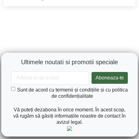
iar varianta tubeless ajută la un montaj mai simplu și o
exploatare practică.
Datorită structurii sale, modelul este o alegere potrivită
pentru utilaje care au nevoie de durabilitate, stabilitate
și cost de exploatare eficient în timp.
Aplicații recomandate
Remorci agricole și utilaje de transport cu încărcături
mari.
Cisterne, împrăștietoare și echipamente de
distribuție.
Aplicații mixte câmp/șosea, unde sunt necesare
flotare și stabilitate.
Utilaje agro-industriale folosite în regim intens de
lucru.