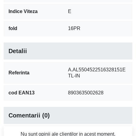
Număr pliuri
16PR
Construcție
Diagonală
Tip
TL, fără cameră
Caracteristici și beneficii
Anvelopa este proiectată pentru flotare ridicată, ceea
ce ajută la reducerea compactării solului și la
protejarea terenului în timpul lucrărilor agricole.
Lățimea mare a benzii de rulare și volumul optim de aer
contribuie la o presiune mai mică asupra solului și la o
rulare stabilă în condiții de utilizare intensivă.
Profilul 328 asigură tracțiune bună și comportament
echilibrat pe teren moale, dar și pe drumuri de acces
sau pe șosea, în aplicații cu viteze moderate.
Construcția diagonală oferă rezistență bună la șocuri,