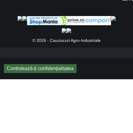
Marca
profil
328
Latime Anvelopa
550
Inaltime Anvelopa
45
Diametru Janta
R22.5
Indice Sarcina
151
Indice Viteza
E
fold
16PR