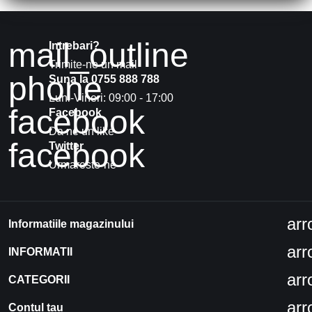
Despre producătorul
ALLIANCE
ALLIANCE este un producător internațional specializat
în anvelope agricole, industriale și pentru utilaje
speciale. Brandul este recunoscut pentru gama sa
largă de produse dedicate aplicațiilor grele și pentru
raportul foarte bun calitate-preț.
Anvelopele ALLIANCE sunt dezvoltate pentru
fiabilitate, rezistență și performanță constantă, fiind o
alegere apreciată de fermieri și operatori de utilaje care
caută soluții solide pentru utilizare intensivă.
Fisa tehnica