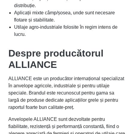

Adauga in cos
Distribuie
Interested in this product? Drop us an email and
we will let you know when it's available for order.
Anunta-ma cand este disponibil
Descriere
Anvelope FLOTATION DIAGONAL 400/60-22.5 16PR
ALLIANCE 328 TL
este o anvelopă flotare diagonală